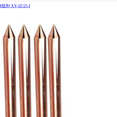
剂 XY-JZ/25-I