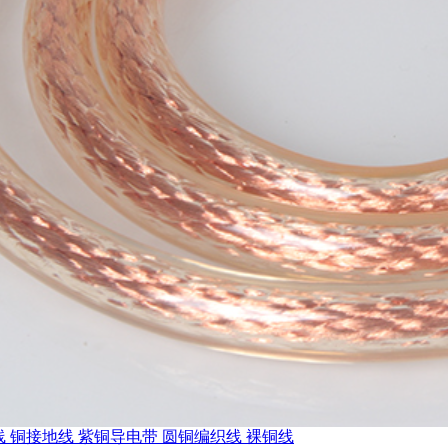
 铜接地线 紫铜导电带 圆铜编织线 裸铜线